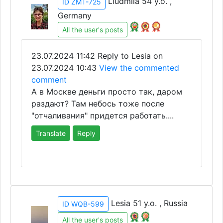
Liudmila 54 y.o. ,
ID ZMT-725
Germany
All the user's posts
23.07.2024 11:42
Reply to Lesia on
23.07.2024 10:43
View the commented
comment
А в Москве деньги просто так, даром
раздают? Там небось тоже после
"отчаливания" придется работать....
Translate
Reply
Lesia 51 y.o. , Russia
ID WQB-599
All the user's posts