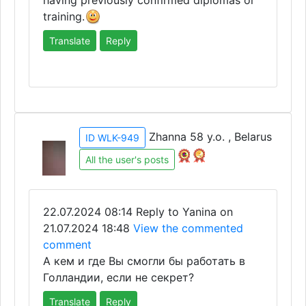
having previously confirmed diplomas or
training.
Translate
Reply
Zhanna 58 y.o. , Belarus
ID WLK-949
All the user's posts
22.07.2024 08:14
Reply to Yanina on
21.07.2024 18:48
View the commented
comment
А кем и где Вы смогли бы работать в
Голландии, если не секрет?
Translate
Reply