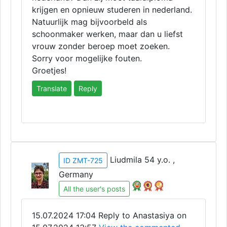
krijgen en opnieuw studeren in nederland.
Natuurlijk mag bijvoorbeld als
schoonmaker werken, maar dan u liefst
vrouw zonder beroep moet zoeken.
Sorry voor mogelijke fouten.
Groetjes!
Translate
Reply
Liudmila 54 y.o. ,
ID ZMT-725
Germany
All the user's posts
15.07.2024 17:04
Reply to Anastasiya on