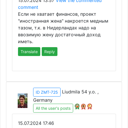
15.07.2024 13:57
View the commented
comment
Если не хватает финансов, проект
"иностранная жена" накроется медным
тазом, т.к. в Нидерландах надо на
ввозимую жену достаточный доход
иметь.
Translate
Reply
Liudmila 54 y.o. ,
ID ZMT-725
Germany
All the user's posts
15.07.2024 17:46