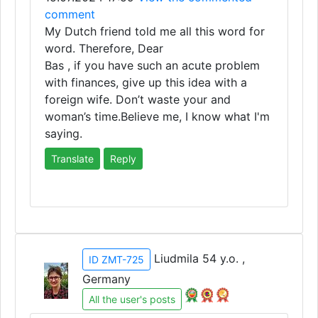
comment
My Dutch friend told me all this word for
word. Therefore, Dear
Bas , if you have such an acute problem
with finances, give up this idea with a
foreign wife. Don’t waste your and
woman’s time.Believe me, I know what I'm
saying.
Translate
Reply
Liudmila 54 y.o. ,
ID ZMT-725
Germany
All the user's posts