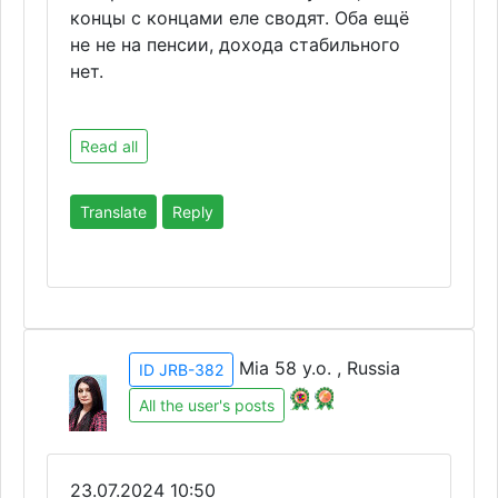
концы с концами еле сводят. Оба ещё
не не на пенсии, дохода стабильного
нет.
Read all
Translate
Reply
Mia 58 y.o. , Russia
ID JRB-382
All the user's posts
23.07.2024 10:50