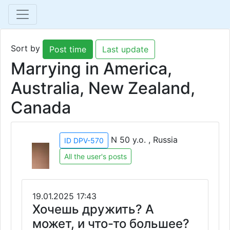
Sort by
Post time
Last update
Marrying in America,
Australia, New Zealand,
Canada
N 50 y.o. , Russia
ID DPV-570
All the user's posts
19.01.2025 17:43
Хочешь дружить? А
может, и что-то большее?