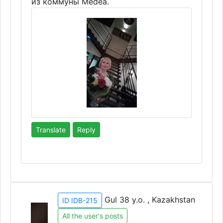
из коммуны Medea.
Translate
Reply
Gul 38 y.o. , Kazakhstan
ID IDB-215
All the user's posts