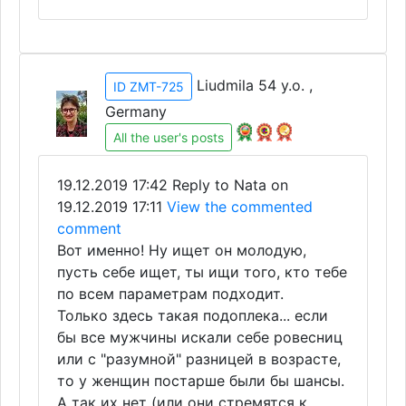
Liudmila 54 y.o. ,
ID ZMT-725
Germany
All the user's posts
19.12.2019 17:42
Reply to Nata on
19.12.2019 17:11
View the commented
comment
Вот именно! Ну ищет он молодую,
пусть себе ищет, ты ищи того, кто тебе
по всем параметрам подходит.
Только здесь такая подоплека... если
бы все мужчины искали себе ровесниц
или с "разумной" разницей в возрасте,
то у женщин постарше были бы шансы.
А так их нет (или они стремятся к