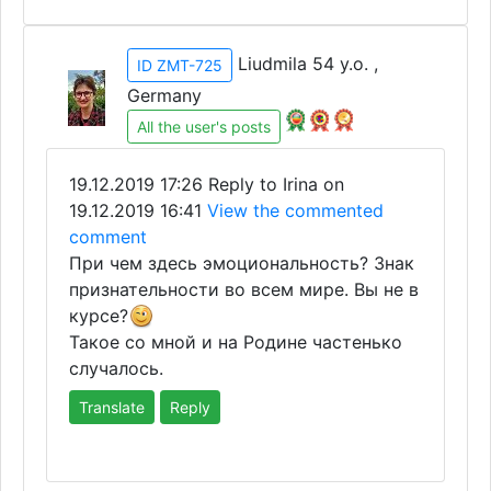
Liudmila 54 y.o. ,
ID ZMT-725
Germany
All the user's posts
19.12.2019 17:26
Reply to Irina on
19.12.2019 16:41
View the commented
comment
При чем здесь эмоциональность? Знак
признательности во всем мире. Вы не в
курсе?
Такое со мной и на Родине частенько
случалось.
Translate
Reply