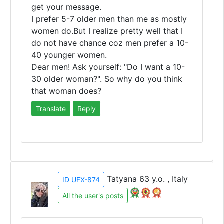
get your message.
I prefer 5-7 older men than me as mostly
women do.But I realize pretty well that I
do not have chance coz men prefer a 10-
40 younger women.
Dear men! Ask yourself: "Do I want a 10-
30 older woman?". So why do you think
that woman does?
Translate
Reply
Tatyana 63 y.o. , Italy
ID UFX-874
All the user's posts