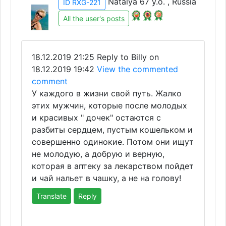
Natalya 67 y.o. , Russia
ID RXG-221
All the user's posts
18.12.2019 21:25
Reply to Billy on
18.12.2019 19:42
View the commented
comment
У каждого в жизни свой путь. Жалко
этих мужчин, которые после молодых
и красивых " дочек" остаются с
разбиты сердцем, пустым кошельком и
совершенно одинокие. Потом они ищут
не молодую, а добрую и верную,
которая в аптеку за лекарством пойдет
и чай нальет в чашку, а не на голову!
Translate
Reply